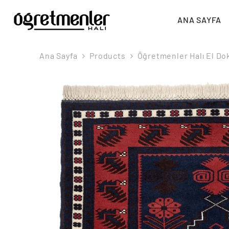
İÇERIĞE ATLA
ANA SAYFA
Ana Sayfa
Products
Öğretmenler Halı El D