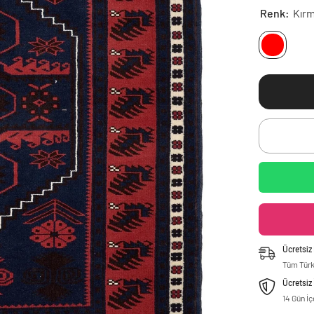
Renk:
Kırm
Ücretsiz
Tüm Tür
Ücretsiz
14 Gün İ