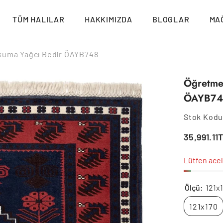
TÜM HALILAR
HAKKIMIZDA
BLOGLAR
MA
okuma Yağcı Bedir ÖAYB748
Öğretmen
ÖAYB74
Stok Kodu
35,991.11
Lütfen acel
Ölçü:
121x
121x170