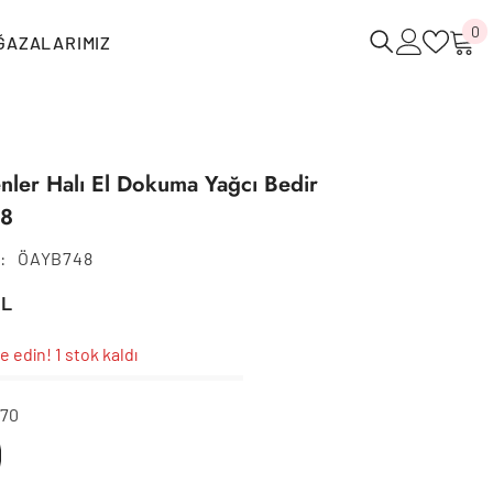
0
0
ĞAZALARIMIZ
ü
ler Halı El Dokuma Yağcı Bedir
8
:
ÖAYB748
TL
e edin! 1 stok kaldı
170