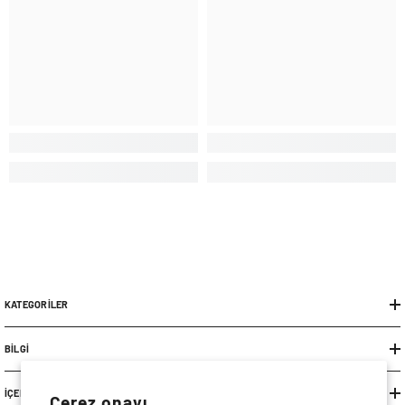
KATEGORILER
BILGI
İÇERIK
Çerez onayı