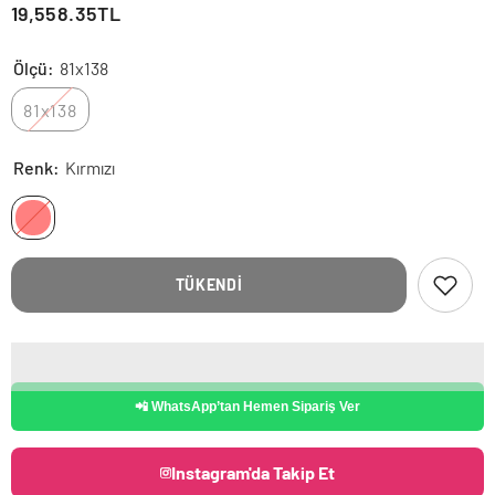
19,558.35TL
Ölçü:
81x138
81x138
Renk:
Kırmızı
TÜKENDI
📲 WhatsApp’tan Hemen Sipariş Ver
Instagram'da Takip Et