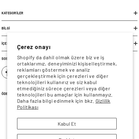
KATEGORILER
BILGI
İÇERIK
Çerez onayı
Shopify da dahil olmak üzere biz ve iş
SOSYAL MEDYA
ortaklarımız, deneyiminizi kişiselleştirmek,
reklamları göstermek ve analiz
gerçekleştirmek için çerezleri ve diğer
teknolojileri kullanırız ve siz kabul
etmediğiniz sürece çerezleri veya diğer
teknolojileri bu amaçlar için kullanmayız.
ÖDEME YÖNTEMLERI
Daha fazla bilgi edinmek için bkz.
Gizlilik
Ödeme
Politikası
yöntemleri
Kabul Et