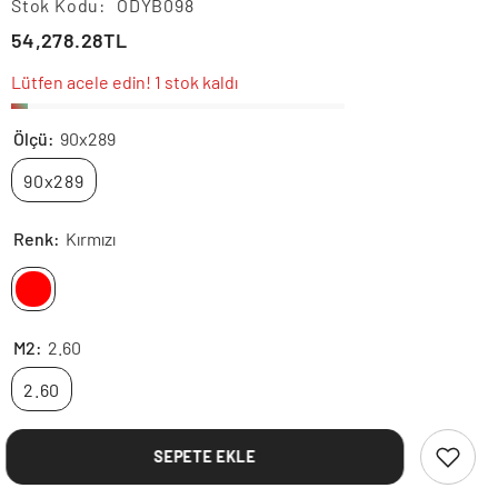
Stok Kodu:
ÖDYB098
54,278.28TL
Lütfen acele edin! 1 stok kaldı
Ölçü:
90x289
90x289
Renk:
Kırmızı
M2:
2.60
2.60
SEPETE EKLE